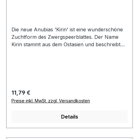
Die neue Anubias 'Kirin' ist eine wunderschöne
Zuchtform des Zwergspeerblattes. Der Name
Kirin stammt aus dem Ostasien und beschreibt
ein drachenähnliches Fabelwesen mit ein oder
zwei Hörnern. Die Haut dieses imaginären Tieres
ist mit Schuppen übersät – vielleicht ein Bezug
zu den stark gewellten Blatträndern. Wie alle
Anubias ist auch diese Neuheit anspruchslos in
der Pflege und besonders robust. Auf Steinen
Regulärer Preis:
11,79 €
oder Wurzeln befestigt, ist die Sorte ´Kirin´ ein
Preise inkl. MwSt. zzgl. Versandkosten
neues Highlight für jeden Pflanzenliebhaber!
Details