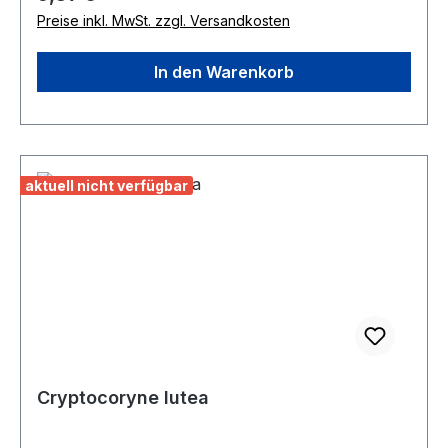
möglich und fördert das Wachstum eines dichten
Preise inkl. MwSt. zzgl. Versandkosten
Pflanzenbestands. Ca. 2-3 cm über dem
Bodengrund werden die Pflanzen abgeschnitten.
In den Warenkorb
aktuell nicht verfügbar
Cryptocoryne lutea