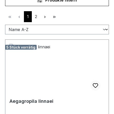
Seite
Seite
1
2
5 Stück vorrätig
Aegagropila linnaei