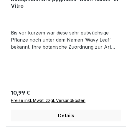
Vitro
Bis vor kurzem war diese sehr gutwüchsige
Pflanze noch unter dem Namen ‘Wavy Leaf‘
bekannt. Ihre botanische Zuordnung zur Art
‘pygmaea‘ erfolgte durch eine ausführliche
Bearbeitung dieser interessanten Gattung. Der
Sortenname bezieht sich auf den Herkunftsort
im Regierungsbezirk Sintang. Bucephalandra
sind Rheophyten – das heißt sie wachsen auf
Felsen von Bächen und Kaskaden. Daher sollten
Regulärer Preis:
10,99 €
sie im Aquarium idealerweise auf Wurzelholz
Preise inkl. MwSt. zzgl. Versandkosten
oder Steinen befestigt werden. Ihre länglichen,
dunkelgrünen Blätter besitzen einen schön-
Details
gewellten Rand. Für Nano Cubes und Scaper‘s
Tanks sind sie besonders empfehlenswert.