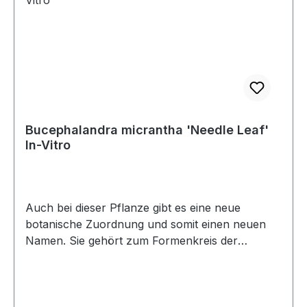
Bucephalandra micrantha 'Needle Leaf'
In-Vitro
Auch bei dieser Pflanze gibt es eine neue
botanische Zuordnung und somit einen neuen
Namen. Sie gehört zum Formenkreis der
kleinwüchsigen Arten mit linealischen und
gekräuselten Blättern wie B. belindae, B.
catherineae und B. mircantha. Die Sorte 'Needle
Leaf' ist extrem langsam wachsend und eignet