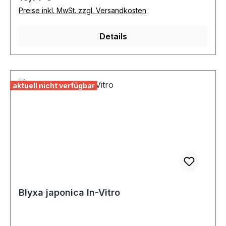
‘Pinto‘ eine attraktive Bereicherung für Nano
Preise inkl. MwSt. zzgl. Versandkosten
Cubes und auch als Eyecatcher im Aquascaping
gut verwendbar. Sehr kontrastreich wirkt diese
Details
Neuheit auf schwarzem Lavagestein und auf
dunklen Wurzeln.
aktuell nicht verfügbar
Blyxa japonica In-Vitro