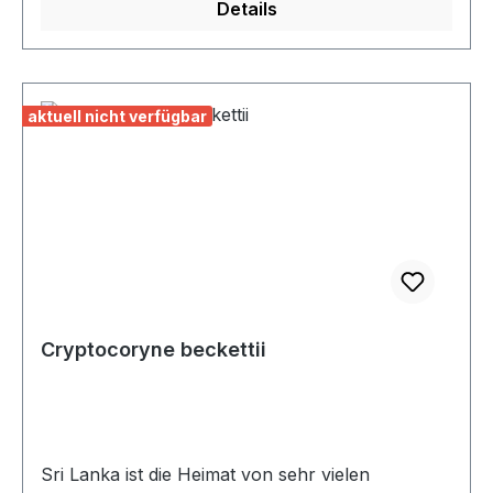
Details
diese Schönheit aus Borneo sehr
empfehlenswert, insbesondere mit filigranem
Wurzelaufbau.
aktuell nicht verfügbar
Cryptocoryne beckettii
Sri Lanka ist die Heimat von sehr vielen