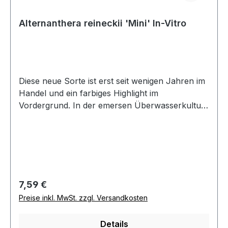
Alternanthera reineckii 'Mini' In-Vitro
Diese neue Sorte ist erst seit wenigen Jahren im
Handel und ein farbiges Highlight im
Vordergrund. In der emersen Überwasserkultur
ist das Wachstum dem Stängel anderer
Alternanthera-Arten sehr ähnlich. Erst unter
Wasser ist der kompakte Miniaturwuchs zu
erkennen. Diese kleine Schönheit ist als
Farbklecks Nano Cubes besonders zu
empfehlen. In Kombination mit einem hell-
Regulärer Preis:
7,59 €
grünen Hemianthus-Teppich erzielt man einen
Preise inkl. MwSt. zzgl. Versandkosten
starken Farbkontrast. Ein sehr heller, gut
beleuchteter Standort ist allerdings notwendig.
Details