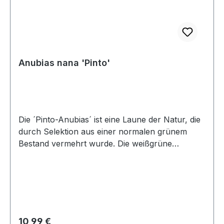
Anubias nana 'Pinto'
Die ´Pinto-Anubias´ ist eine Laune der Natur, die
durch Selektion aus einer normalen grünem
Bestand vermehrt wurde. Die weißgrüne
Panaschierung ist mehr oder weniger stark
ausgeprägt, daher werden nur die schönsten
Pflanzen in der Produktion weiter vermehrt. Die
Sorte ist sehr langsam wachsend und benötigt
etwas mehr Licht als die grüne Stammform.
Aufgrund der geringen Wuchsgröße ist die
Regulärer Preis:
10,99 €