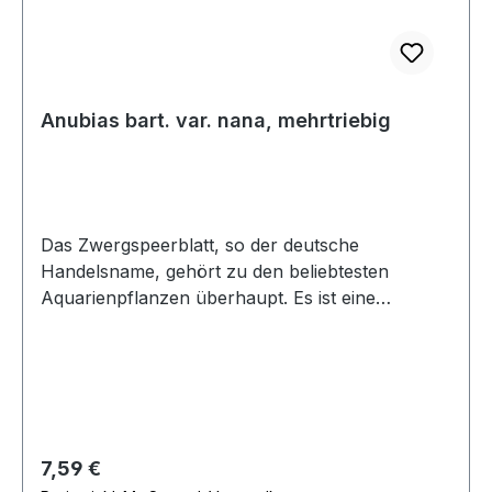
Anubias bart. var. nana, mehrtriebig
Das Zwergspeerblatt, so der deutsche
Handelsname, gehört zu den beliebtesten
Aquarienpflanzen überhaupt. Es ist eine
ausgezeichnete Vordergrundpflanze bei
geringstem Pflegeanspruch. Beim Einpflanzen
muss auf das Rhizom geachtet werden. Dieser
verdickte Spross darf nicht mit Bodengrund
bedeckt sein. Optimal wächst die kleine Anubias
aufgebunden auf Steinen und Wurzeln. Sehr oft
Regulärer Preis:
7,59 €
werden die Zwergspeerblätter bei Cichliden aus