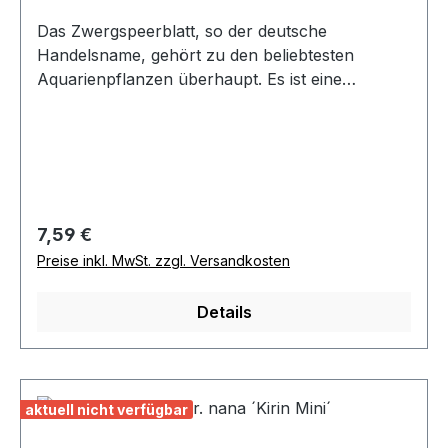
Das Zwergspeerblatt, so der deutsche
Handelsname, gehört zu den beliebtesten
Aquarienpflanzen überhaupt. Es ist eine
ausgezeichnete Vordergrundpflanze bei
geringstem Pflegeanspruch. Beim Einpflanzen
muss auf das Rhizom geachtet werden. Dieser
verdickte Spross darf nicht mit Bodengrund
bedeckt sein. Optimal wächst die kleine Anubias
aufgebunden auf Steinen und Wurzeln. Sehr oft
Regulärer Preis:
7,59 €
werden die Zwergspeerblätter bei Cichliden aus
Preise inkl. MwSt. zzgl. Versandkosten
dem Malawi- und Tanganjikasee verwendet.
Details
aktuell nicht verfügbar