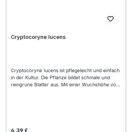
Cryptocoryne lucens
Cryptocoryne lucens ist pflegeleicht und einfach
in der Kultur. Die Pflanze bildet schmale und
reingrüne Blätter aus. Mit einer Wuchshöhe von
10-20 cm ist sie gut für den Vordergrund
geeignet. Sie wächst recht langsam, daher ist der
Pflegeaufwand gering. Wie bei vielen
rosettenartig wachsenden Pflanzen werden
lediglich äußere und ältere Blätter entfernt. Ein
kompletter Rückschnitt ist allerdings auch
Regulärer Preis:
6,39 €