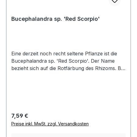
Bucephalandra sp. 'Red Scorpio'
Eine derzeit noch recht seltene Pflanze ist die
Bucephalandra sp. 'Red Scorpio'. Der Name
bezieht sich auf die Rotfärbung des Rhizoms. Bei
guter Beleuchtung und ausreichendem
Nährstoffgehalt ist die Färbung stärker
ausgeprägt. Weitere Merkmale sind die schön
gewellten Blattränder und die dunkelolivgrüne
Blattfärbung. Die Blattoberseite ist dazu noch mit
silbrigen Pünktchen übersät, welches die
Regulärer Preis:
7,59 €
Anmutung noch steigert. Wie alle Bucephalandra
Preise inkl. MwSt. zzgl. Versandkosten
Arten wächst auch 'Red Scorpio' ideal auf
Wurzeln und Steinen. Für das Aquascaping ist