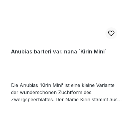
Anubias barteri var. nana ´Kirin Mini´
Die Anubias 'Kirin Mini' ist eine kleine Variante
der wunderschönen Zuchtform des
Zwergspeerblattes. Der Name Kirin stammt aus
Ostasien und beschreibt ein drachenähnliches
Fabelwesen mit ein oder zwei Hörnern. Die Haut
dieses imaginären Tieres ist mit Schuppen
übersät – vielleicht ein Bezug zu den stark