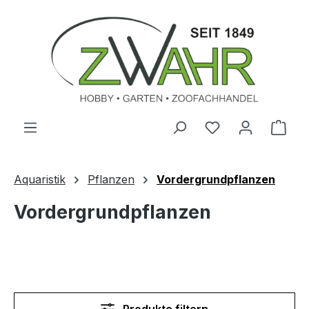
Zum Hauptinhalt springen
Ware
Aquaristik
Pflanzen
Vordergrundpflanzen
Vordergrundpflanzen
Produkte filtern