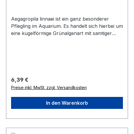
Aegagropila linnaei ist ein ganz besonderer
Pflegling im Aquarium. Es handelt sich hierbei um
eine kugelförmige Grünalgenart mit samtiger
Oberfläche. An den Naturstandorten ist diese
Ausbildung eher selten, meist wachsen sie dort
in Kolonien als flaches Polster. Die interessante
Kugelform entsteht durch sanfte
Wellenbewegungen am Bodengrund. Aufgrund
des extrem langsamen Wachstums sind die Bälle
Regulärer Preis:
6,39 €
sehr beliebt in Nano Cubes und anderen kleinen
Preise inkl. MwSt. zzgl. Versandkosten
Aquarien. In der Kombination mit Steinen und
Wurzeln gelingen sehr attraktive
In den Warenkorb
Gestaltungsideen.