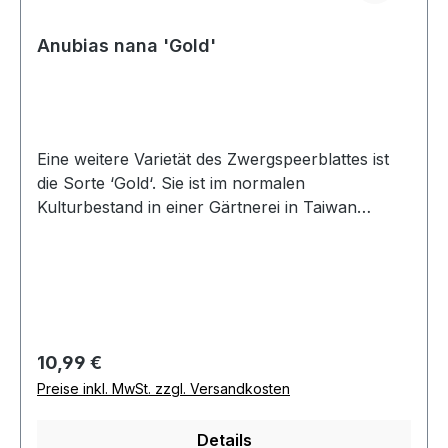
Anubias nana 'Gold'
Eine weitere Varietät des Zwergspeerblattes ist
die Sorte ‘Gold‘. Sie ist im normalen
Kulturbestand in einer Gärtnerei in Taiwan
entdeckt worden. Nach der Isolation hat es
einige Jahre gedauert, bis ein stabiler Bestand
vorhanden war. Durch die hellgrüne bis
goldgelbe Blattfarbe unterscheidet sie sich
deutlich von den anderen dunkelgrünen
Anubias-Arten. Die Beleuchtung sollte hier nicht
Regulärer Preis:
10,99 €
zu schwach sein, da die Pflanzen sonst wieder
Preise inkl. MwSt. zzgl. Versandkosten
dunkler in der Blattfarbe werden.
Details