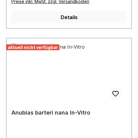
Preise inkl. MwSt. zzgl. Versandkosten
dem Malawi- und Tanganjikasee verwendet. Hier
sehen sie besonders dekorativ zwischen den
Details
Steinaufbauten aus.
aktuell nicht verfügbar
Anubias barteri nana In-Vitro