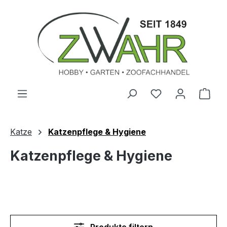
Zum Hauptinhalt springen
Ware
Katze
Katzenpflege & Hygiene
Katzenpflege & Hygiene
Produkte filtern