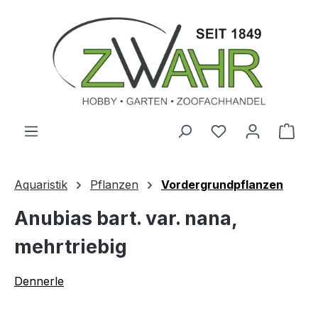
Zum Hauptinhalt springen
Ware
Aquaristik
Pflanzen
Vordergrundpflanzen
Anubias bart. var. nana,
mehrtriebig
Dennerle