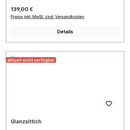
gern!Die abgebildeten Fotos dienen als Beispiele.
Regulärer Preis:
139,00 €
Die Farbgebung der Tiere ist immer
Preise inkl. MwSt. zzgl. Versandkosten
unterschiedlich.
Details
aktuell nicht verfügbar
Glanzsittich