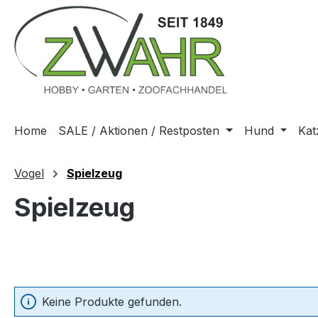
m Hauptinhalt springen
Zur Suche springen
Zur Hauptnavigation springen
Home
SALE / Aktionen / Restposten
Hund
Kat
Vogel
Spielzeug
Spielzeug
Keine Produkte gefunden.