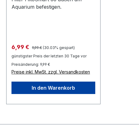
Aquarium befestigen.
Regulärer Preis:
Verkaufspreis:
6,99 €
9,99 €
(30.03% gespart)
günstigster Preis der letzten 30 Tage vor
Preisänderung: 9,99 €
Preise inkl. MwSt. zzgl. Versandkosten
In den Warenkorb