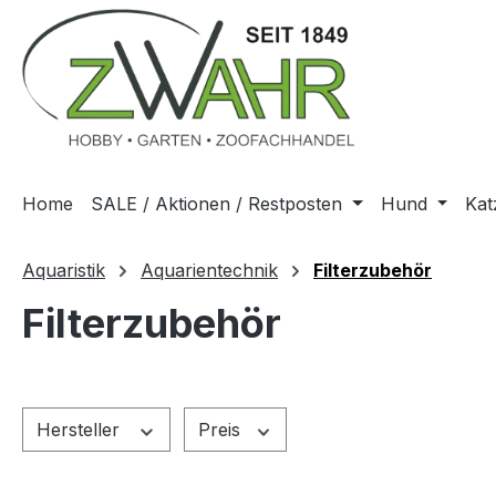
m Hauptinhalt springen
Zur Suche springen
Zur Hauptnavigation springen
Home
SALE / Aktionen / Restposten
Hund
Kat
Aquaristik
Aquarientechnik
Filterzubehör
Filterzubehör
Hersteller
Preis