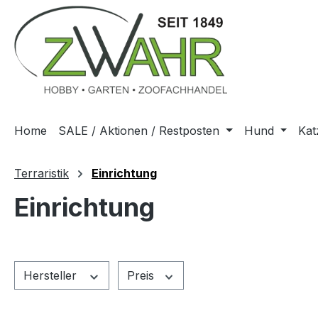
m Hauptinhalt springen
Zur Suche springen
Zur Hauptnavigation springen
Home
SALE / Aktionen / Restposten
Hund
Kat
Terraristik
Einrichtung
Einrichtung
Hersteller
Preis