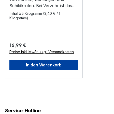
Schildkröten. Bei Verzehr ist das
Produkt nicht nur unbedenklich,
Inhalt:
5 Kilogramm
(3,40 € / 1
sondern fördert zudem den
Kilogramm)
Knochenaufbau. Das Kalzium ist
100 % organischen Ursprungs.
Zum Beispiel für Tiliqua sp.,
Agrionemys sp. und Phrynosoma
Regulärer Preis:
16,99 €
sp..
Preise inkl. MwSt. zzgl. Versandkosten
In den Warenkorb
Service-Hotline