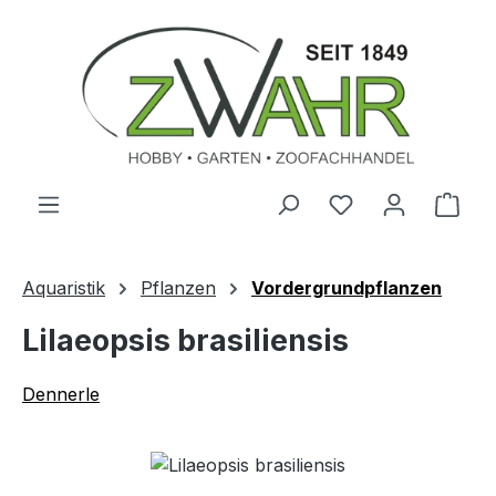
Zum Hauptinhalt springen
Ware
Aquaristik
Pflanzen
Vordergrundpflanzen
Lilaeopsis brasiliensis
Dennerle
Bildergalerie überspringen