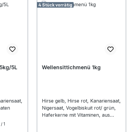
4 Stück vorrätig
,5kg/5L
Wellensittichmenü 1kg
nariensaat,
Hirse gelb, Hirse rot, Kanariensaat,
aaten
Nigersaat, Vogelbiskuit rot/ grün,
Haferkerne mit Vitaminen, aus
ausgesuchten Saaten, mit Biskuit
/ 1