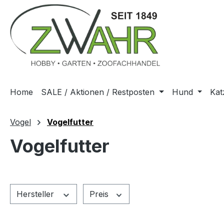
m Hauptinhalt springen
Zur Suche springen
Zur Hauptnavigation springen
Home
SALE / Aktionen / Restposten
Hund
Kat
Vogel
Vogelfutter
Vogelfutter
Hersteller
Preis