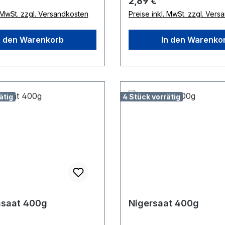
 Preis:
Regulärer Preis:
2,89 €
. MwSt. zzgl. Versandkosten
Preise inkl. MwSt. zzgl. Ver
n den Warenkorb
In den Warenko
ätig
4 Stück vorrätig
nsaat 400g
Nigersaat 400g