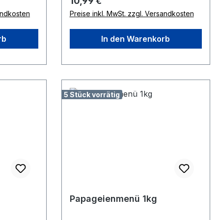
Regulärer Preis:
10,99 €
sandkosten
Preise inkl. MwSt. zzgl. Versandkosten
rb
In den Warenkorb
5 Stück vorrätig
Papageienmenü 1kg