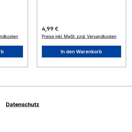
Regulärer Preis:
4,99 €
sandkosten
Preise inkl. MwSt. zzgl. Versandkosten
rb
In den Warenkorb
Datenschutz