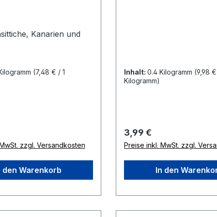
sittiche, Kanarien und
 Kilogramm
(7,48 € / 1
Inhalt:
0.4 Kilogramm
(9,98 € 
Kilogramm)
 Preis:
Regulärer Preis:
3,99 €
. MwSt. zzgl. Versandkosten
Preise inkl. MwSt. zzgl. Ver
n den Warenkorb
In den Warenko