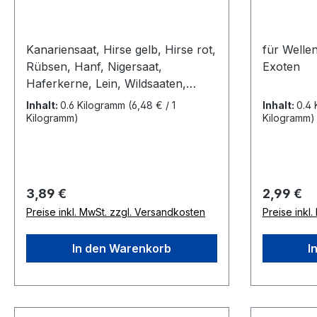
Kanariensaat, Hirse gelb, Hirse rot,
für Wellen
Rübsen, Hanf, Nigersaat,
Exoten
Haferkerne, Lein, Wildsaaten,
Mohn, Vogelbiskuit rot/grün,
Inhalt:
0.6 Kilogramm
(6,48 € / 1
Inhalt:
0.4
Haferkerne mit Vitaminen, mit
Kilogramm)
Kilogramm)
Wildsamen und Mohn
Regulärer Preis:
Regulärer
3,89 €
2,99 €
Preise inkl. MwSt. zzgl. Versandkosten
Preise inkl
In den Warenkorb
I