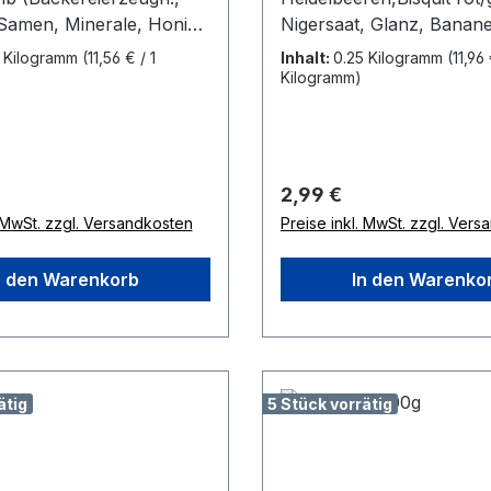
 Samen, Minerale, Honig,
Nigersaat, Glanz, Banan
ukte), Hanf, Darikorn,
Haferkerne mit Vitaminen, 
5 Kilogramm
(11,56 € / 1
Inhalt:
0.25 Kilogramm
(11,96 
 mit Vitaminen, f.
Wellensittiche
Kilogramm)
iche
 Preis:
Regulärer Preis:
2,99 €
. MwSt. zzgl. Versandkosten
Preise inkl. MwSt. zzgl. Ver
n den Warenkorb
In den Warenko
ätig
5 Stück vorrätig