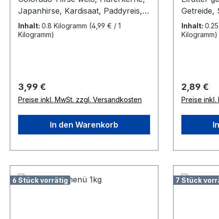
Japanhirse, Kardisaat, Paddyreis,
Getreide,
Buchweizen, Lein, Milokorn rot,
Öl, Eiprod
Inhalt:
0.8 Kilogramm
(4,99 € / 1
Inhalt:
0.2
Hanf, für kleine Papageien,
Haferkerne
Kilogramm)
Kilogramm)
Sittiche, Agaporniden
Wellensitt
Regulärer Preis:
Regulärer
3,99 €
2,89 €
Preise inkl. MwSt. zzgl. Versandkosten
Preise inkl
In den Warenkorb
I
6 Stück vorrätig
7 Stück vorr