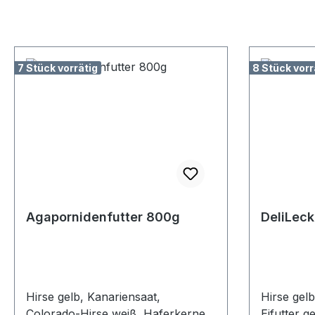
7 Stück vorrätig
8 Stück vorr
Agapornidenfutter 800g
DeliLeck
Hirse gelb, Kanariensaat,
Hirse gelb
Colorado-Hirse weiß, Haferkerne,
Eifutter g