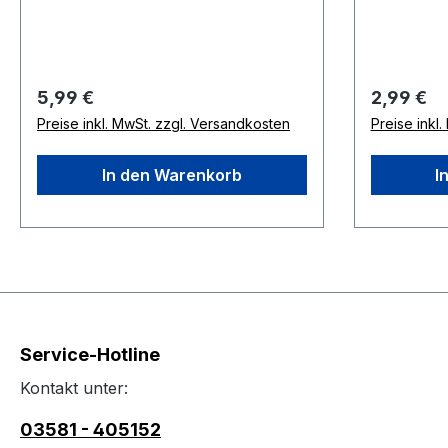
Puffmais, Kürbiskerne,
Karottenwürfel, Rosinen,
Chilischoten, Ebereschen,
Papayawürfel, mit Chili
Regulärer Preis:
Regulärer
5,99 €
2,99 €
Preise inkl. MwSt. zzgl. Versandkosten
Preise inkl
In den Warenkorb
I
Service-Hotline
Kontakt unter:
03581 - 405152