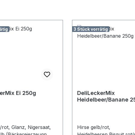
ätig
3 Stück vorrätig
erMix Ei 250g
DeliLeckerMix
Heidelbeer/Banane 2
/rot, Glanz, Nigersaat,
Hirse gelb/rot,
elb (Bäckereierzeugn.,
Heidelbeeren,Bisquit rot/