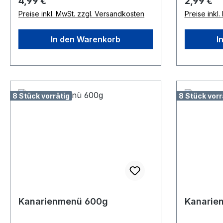
Regulärer Preis:
Regulärer
4,99 €
2,99 €
Preise inkl. MwSt. zzgl. Versandkosten
Preise inkl
In den Warenkorb
I
8 Stück vorrätig
8 Stück vorr
Kanarienmenü 600g
Kanarie