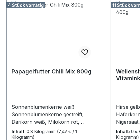
4 Stück vorrätig
11 Stück vorr
Papageifutter Chili Mix 800g
Wellensi
Sonnenblumenkerne weiß,
Hirse gelb
Sonnenblumenkerne gestreift,
Haferkern
Darikorn weiß, Milokorn rot,
Nigersaat
Haferkerne, Kardisaat,
Inhalt:
0.8 Kilogramm
(7,49 € / 1
Inhalt:
0.4
Buchweizen, Erbsenflocken,
Kilogramm)
Kilogramm)