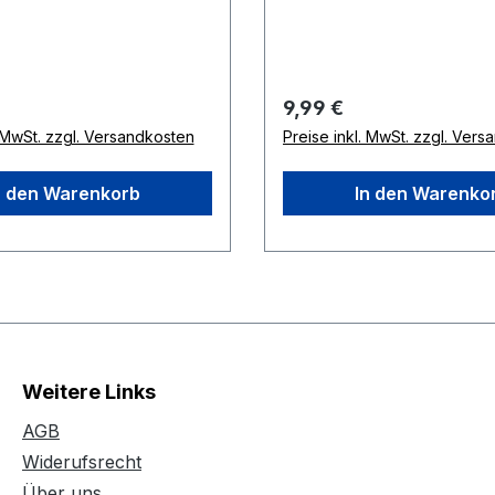
 Preis:
Regulärer Preis:
9,99 €
. MwSt. zzgl. Versandkosten
Preise inkl. MwSt. zzgl. Ver
n den Warenkorb
In den Warenko
Weitere Links
AGB
Widerufsrecht
Über uns