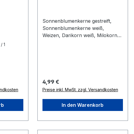
Sonnenblumenkerne gestreift,
Sonnenblumenkerne weiß,
Weizen, Darikorn weiß, Milokorn
rot, Kardisaat, Buchweizen, Hanf,
/ 1
Mais, Erdnüsse in Schale,
Kürbiskerne, Vogelbiskuit rot/
grün, Haferkerne mit Vitaminen,
mit Kürbiskernen und Erdnüssen
Regulärer Preis:
4,99 €
sandkosten
Preise inkl. MwSt. zzgl. Versandkosten
rb
In den Warenkorb