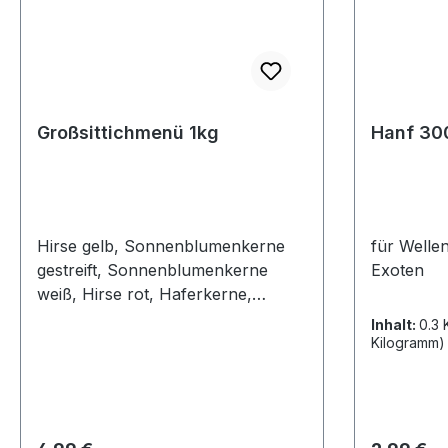
Großsittichmenü 1kg
Hanf 30
Hirse gelb, Sonnenblumenkerne
für Wellen
gestreift, Sonnenblumenkerne
Exoten
weiß, Hirse rot, Haferkerne,
Kardisaat, Kanariensaat,
Inhalt:
0.3
Buchweizen, Hanf, Vogelbiskuit
Kilogramm)
rot/grün, Haferkerne mit
Vitaminen, Erdnüsse geschält,
Ebereschen, mit Hirse und
Ebereschenbeeren