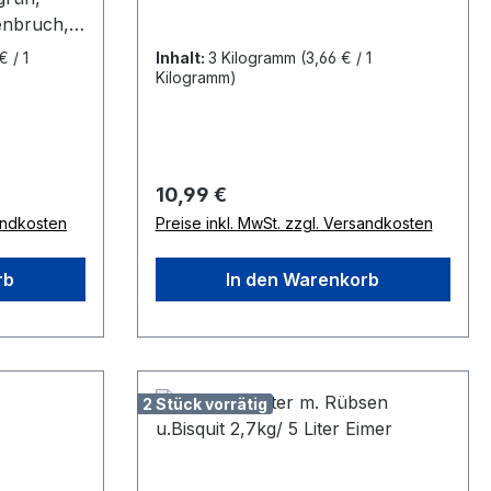
enbruch,
f.
€ / 1
Inhalt:
3 Kilogramm
(3,66 € / 1
Kilogramm)
Regulärer Preis:
10,99 €
sandkosten
Preise inkl. MwSt. zzgl. Versandkosten
rb
In den Warenkorb
2 Stück vorrätig