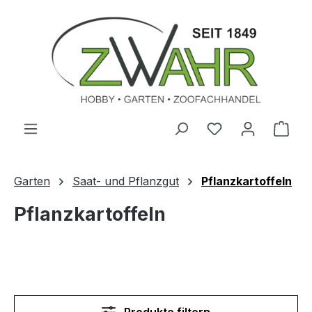
Zum Hauptinhalt springen
Ware
Garten
Saat- und Pflanzgut
Pflanzkartoffeln
Pflanzkartoffeln
Produkte filtern