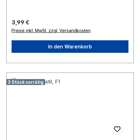
buschigen Pflanzen sind leicht zu beernten. Eine
robuste Sorte mit langer Erntezeit für Freiland,
Hochbeet und größere Kübel. Wuchshöhe 40-
Regulärer Preis:
3,99 €
50 cm.
Preise inkl. MwSt. zzgl. Versandkosten
In den Warenkorb
3 Stück vorrätig