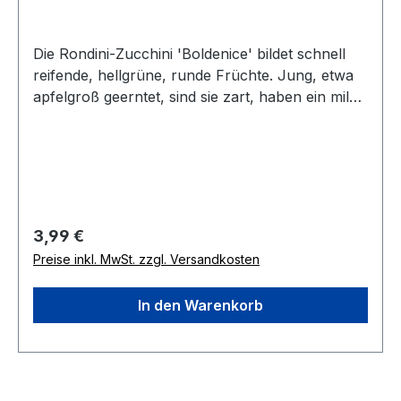
Die Rondini-Zucchini 'Boldenice' bildet schnell
reifende, hellgrüne, runde Früchte. Jung, etwa
apfelgroß geerntet, sind sie zart, haben ein mild-
würziges Aroma und können vielseitig, sogar als
Rohkost verwendet werden. Die buschigen
Pflanzen sind leicht zu beernten. Eine robuste
Sorte mit langer Erntezeit für Freiland, Hochbeet
und größere Kübel mit Resistenz gegen Echten
Mehltau und Mosaikvirus. Wuchshöhe 40-50
Regulärer Preis:
3,99 €
cm.
Preise inkl. MwSt. zzgl. Versandkosten
In den Warenkorb