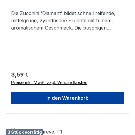
Die Zucchini 'Diamant' bildet schnell reifende,
mittelgrüne, zylindrische Früchte mit feinem,
aromatischem Geschmack. Die buschigen
Pflanzen sind leicht zu beernten. Eine robuste
Sorte mit langer Erntezeit für Freiland, Hochbeet
und größere Kübel. Wuchshöhe 40-50 cm.
Regulärer Preis:
3,59 €
Preise inkl. MwSt. zzgl. Versandkosten
In den Warenkorb
3 Stück vorrätig