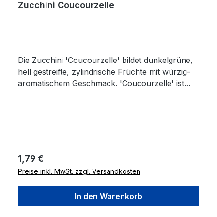
Zucchini Coucourzelle
Die Zucchini 'Coucourzelle' bildet dunkelgrüne,
hell gestreifte, zylindrische Früchte mit würzig-
aromatischem Geschmack. 'Coucourzelle' ist
eine robuste Sorte mit langer Erntezeit für
Freiland, Hochbeet und größere Kübel.
Wuchshöhe 40-50 cm.
Regulärer Preis:
1,79 €
Preise inkl. MwSt. zzgl. Versandkosten
In den Warenkorb