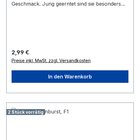
Geschmack. Jung geerntet sind sie besonders
zart und können vielseitig, sogar als Rohkost
verwendet werden. Die buschigen Pflanzen sind
leicht zu beernten. Eine robuste Sorte mit langer
Erntezeit für Freiland, Gewächshaus, Hochbeet
und größere Kübel, mit Resistenz gegen Echten
Mehltau. Wuchshöhe 40-50 cm.
Regulärer Preis:
2,99 €
Preise inkl. MwSt. zzgl. Versandkosten
In den Warenkorb
2 Stück vorrätig