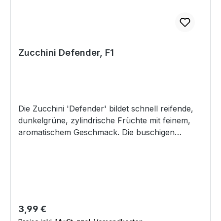
Zucchini Defender, F1
Die Zucchini 'Defender' bildet schnell reifende,
dunkelgrüne, zylindrische Früchte mit feinem,
aromatischem Geschmack. Die buschigen
Pflanzen sind leicht zu beernten und bilden nur
wenig Stacheln. Eine robuste Sorte mit langer
Erntezeit für Freiland, Hochbeet und größere
Kübel mit Resistenz gegen Mosaikvirus.
Wuchshöhe 40-50 cm.
Regulärer Preis:
3,99 €