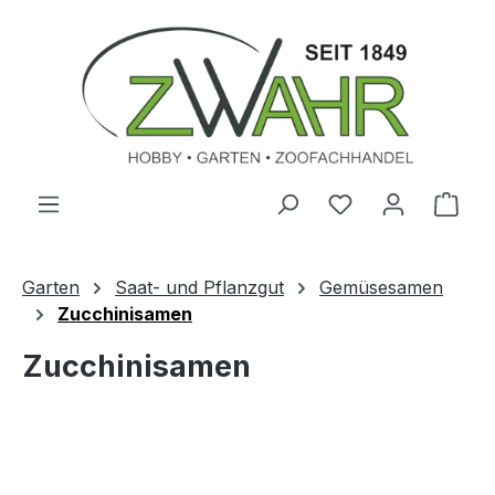
Zum Hauptinhalt springen
Ware
Garten
Saat- und Pflanzgut
Gemüsesamen
Zucchinisamen
Zucchinisamen