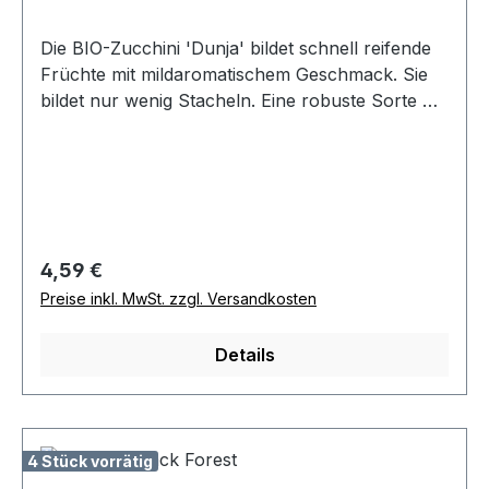
Die BIO-Zucchini 'Dunja' bildet schnell reifende
Früchte mit mildaromatischem Geschmack. Sie
bildet nur wenig Stacheln. Eine robuste Sorte mit
langer Erntezeit für Freiland, Gewächshaus,
Hochbeet und Kübel mit Resistenz gegen Echten
Mehltau und Mosaikvirus. Wuchshöhe 40-50
cm.
Regulärer Preis:
4,59 €
Preise inkl. MwSt. zzgl. Versandkosten
Details
4 Stück vorrätig