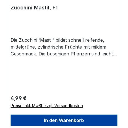
Zucchini Mastil, F1
Die Zucchini 'Mastil' bildet schnell reifende,
mittelgrüne, zylindrische Früchte mit mildem
Geschmack. Die buschigen Pflanzen sind leicht
zu beernten. Eine robuste Sorte mit langer
Erntezeit für Freiland, Gewächshaus, Hochbeet
und größere Kübel mit Resistenz gegen Echten
Mehltau und Mosaikvirus. Wuchshöhe 40-50
cm.
Regulärer Preis:
4,99 €
Preise inkl. MwSt. zzgl. Versandkosten
In den Warenkorb