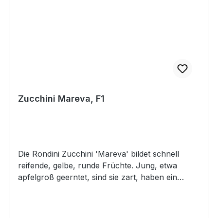
Zucchini Mareva, F1
Die Rondini Zucchini 'Mareva' bildet schnell
reifende, gelbe, runde Früchte. Jung, etwa
apfelgroß geerntet, sind sie zart, haben ein
mildes, fruchtig-süßes Aroma und können
vielseitig, sogar als Rohkost verwendet werden.
Ältere Früchte sind dekorative Zierkürbisse. Die