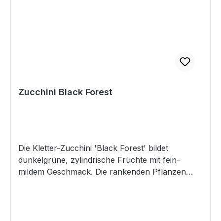
Zucchini Black Forest
Die Kletter-Zucchini 'Black Forest' bildet
dunkelgrüne, zylindrische Früchte mit fein-
mildem Geschmack. Die rankenden Pflanzen
sind bequem zu beernten. Ideal geeignet für
Kübel, Hochbeete und für das Freiland.
Wuchshöhe 90-120 cm.