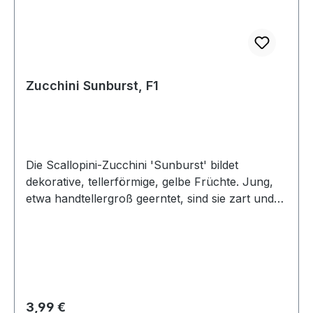
Zucchini Sunburst, F1
Die Scallopini-Zucchini 'Sunburst' bildet
dekorative, tellerförmige, gelbe Früchte. Jung,
etwa handtellergroß geerntet, sind sie zart und
haben ein feines buttrig-nussiges Aroma. Ältere,
ausgereifte Früchte sind dekorative Zierkürbisse.
Die buschigen Pflanzen sind leicht zu beernten.
Eine robuste Sorte mit langer Erntezeit für
Freiland, Hochbeet und größere Kübel.
Wuchshöhe 40-50 cm.
Regulärer Preis:
3,99 €