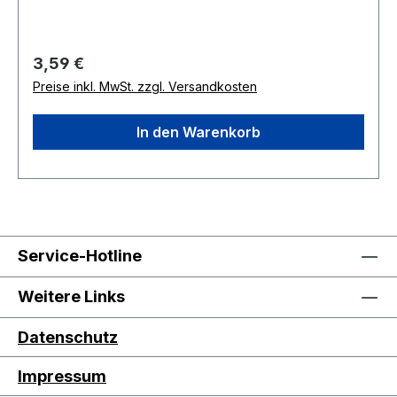
Horizon' ist resistent gegen Echten Mehltau,
Fusarium- Welke und Brennflecken. Sie benötigt
eine Kletterhilfe, eignet sich aber auch für den
Regulärer Preis:
3,59 €
Anbau im Hochbeet und Kübel. Wuchshöhe 70-
Preise inkl. MwSt. zzgl. Versandkosten
80 cm.
In den Warenkorb
Service-Hotline
Weitere Links
Datenschutz
Impressum