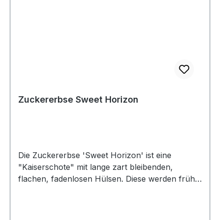
Zuckererbse Sweet Horizon
Die Zuckererbse 'Sweet Horizon' ist eine
"Kaiserschote" mit lange zart bleibenden,
flachen, fadenlosen Hülsen. Diese werden früh,
sobald die Körner gerade sichtbar werden,
geerntet und als Ganzes verzehrt. Zuckererbsen
frisch verwenden oder tiefgefrieren. 'Sweet