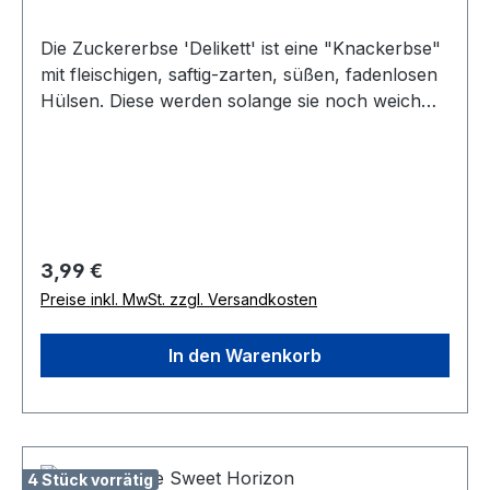
Die Zuckererbse 'Delikett' ist eine "Knackerbse"
mit fleischigen, saftig-zarten, süßen, fadenlosen
Hülsen. Diese werden solange sie noch weich
und saftig, aber die Körner bereits ausgebildet
sind, geerntet und als Ganzes verzehrt.
Zuckererbsen frisch verwenden oder
tiefgefrieren. 'Delikett' ist resistent gegen Echten
Mehltau, Fusarium-Welke und Brennflecken. Sie
benötigt eine Kletterhilfe, eignet sich aber auch
Regulärer Preis:
3,99 €
für den Anbau im Hochbeet und Kübel.
Preise inkl. MwSt. zzgl. Versandkosten
Wuchshöhe 80-100 cm.
In den Warenkorb
4 Stück vorrätig