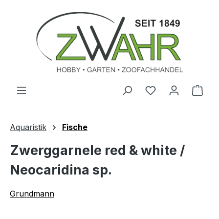
Zum Hauptinhalt springen
Ware
Aquaristik
Fische
Zwerggarnele red & white /
Neocaridina sp.
Grundmann