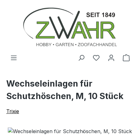
Zum Hauptinhalt springen
Ware
Wechseleinlagen für
Schutzhöschen, M, 10 Stück
Trixie
Bildergalerie überspringen