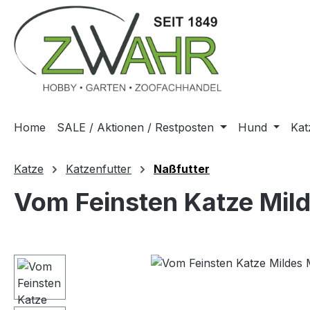
m Hauptinhalt springen
Zur Suche springen
Zur Hauptnavigation springen
Home
SALE / Aktionen / Restposten
Hund
Kat
Katze
Katzenfutter
Naßfutter
Vom Feinsten Katze Mil
Bildergalerie überspringen