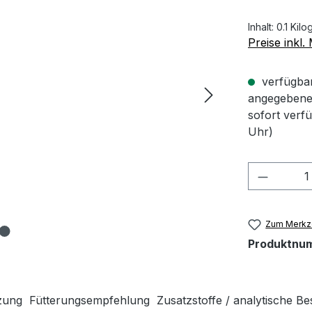
Inhalt:
0.1 Kil
Preise inkl
verfügbar 
angegebene 
sofort verf
Uhr)
Produkt
Zum Merkze
Produktnu
zung
Fütterungsempfehlung
Zusatzstoffe / analytische Be