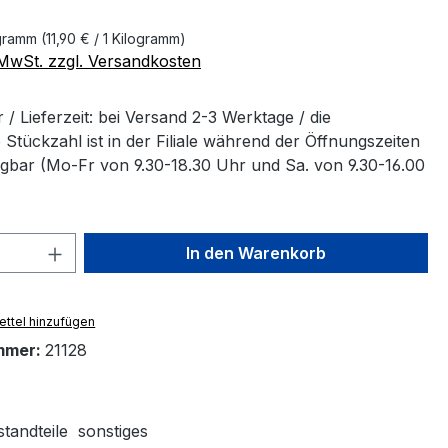
ogramm
(11,90 € / 1 Kilogramm)
. MwSt. zzgl. Versandkosten
/ Lieferzeit: bei Versand 2-3 Werktage / die
Stückzahl ist in der Filiale während der Öffnungszeiten
ügbar (Mo-Fr von 9.30-18.30 Uhr und Sa. von 9.30-16.00
 Anzahl: Gib den gewünschten Wert ein 
In den Warenkorb
ttel hinzufügen
mmer:
21128
standteile
sonstiges