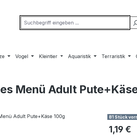
ze
Vogel
Kleintier
Aquaristik
Terraristik
des Menü Adult Pute+Käs
81 Stück vor
Regulärer Pr
1,19 €