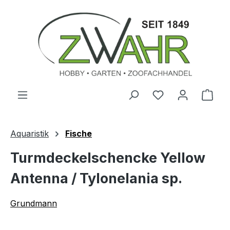
Zum Hauptinhalt springen
Ware
Aquaristik
Fische
Turmdeckelschencke Yellow
Antenna / Tylonelania sp.
Grundmann