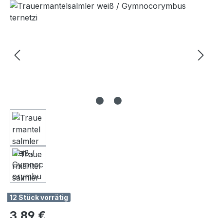
Bildergalerie überspringen
12 Stück vorrätig
Regulärer Preis:
3,89 €