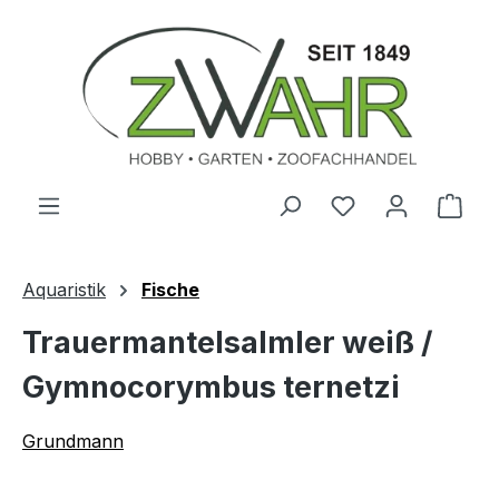
Zum Hauptinhalt springen
Ware
Aquaristik
Fische
Trauermantelsalmler weiß /
Gymnocorymbus ternetzi
Grundmann