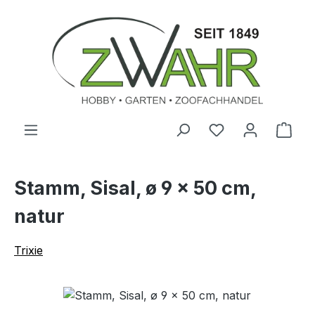
Zum Hauptinhalt springen
Ware
Stamm, Sisal, ø 9 × 50 cm,
natur
Trixie
Bildergalerie überspringen