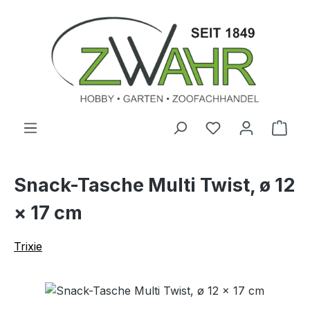
Zum Hauptinhalt springen
Ware
Snack-Tasche Multi Twist, ø 12
× 17 cm
Trixie
Bildergalerie überspringen