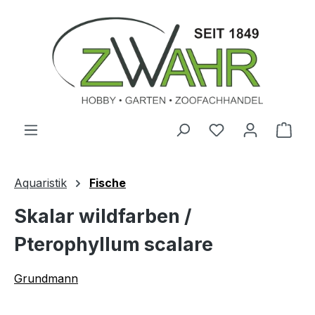
Zum Hauptinhalt springen
Ware
Aquaristik
Fische
Skalar wildfarben /
Pterophyllum scalare
Grundmann