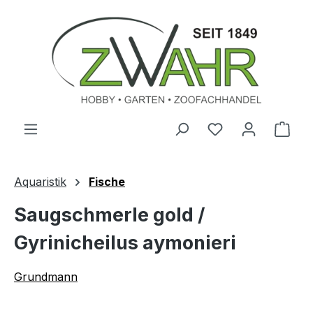
Zum Hauptinhalt springen
Ware
Aquaristik
Fische
Saugschmerle gold /
Gyrinicheilus aymonieri
Grundmann