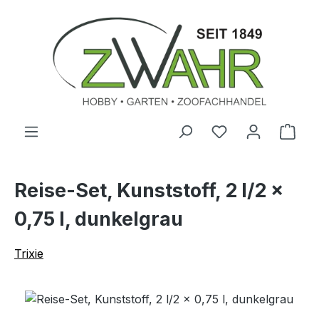
Zum Hauptinhalt springen
Ware
Reise-Set, Kunststoff, 2 l/2 ×
0,75 l, dunkelgrau
Trixie
Bildergalerie überspringen