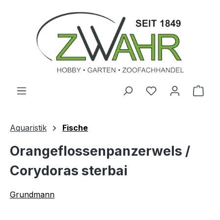
Zum Hauptinhalt springen
Ware
Aquaristik
Fische
Orangeflossenpanzerwels /
Corydoras sterbai
Grundmann