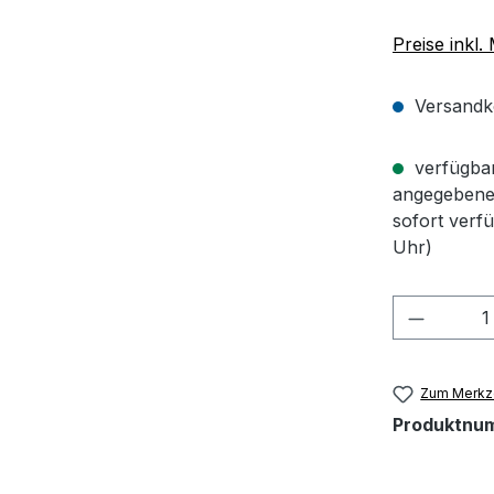
Preise inkl
Versandko
verfügbar 
angegebene 
sofort verf
Uhr)
Produkt
Zum Merkze
Produktnu