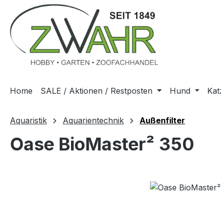
m Hauptinhalt springen
Zur Suche springen
Zur Hauptnavigation springen
Home
SALE / Aktionen / Restposten
Hund
Kat
Aquaristik
Aquarientechnik
Außenfilter
Oase BioMaster² 350
Bildergalerie überspringen