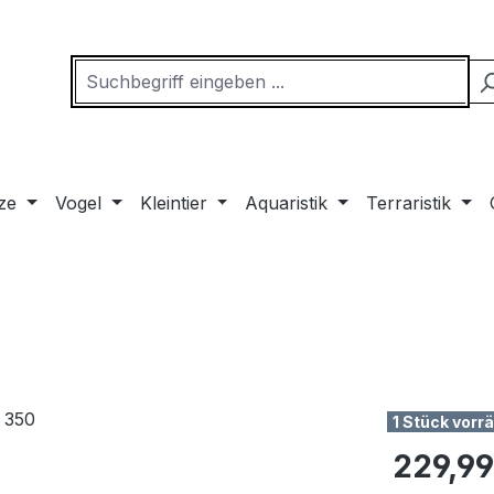
ze
Vogel
Kleintier
Aquaristik
Terraristik
1 Stück vorrä
Regulärer Pr
229,99