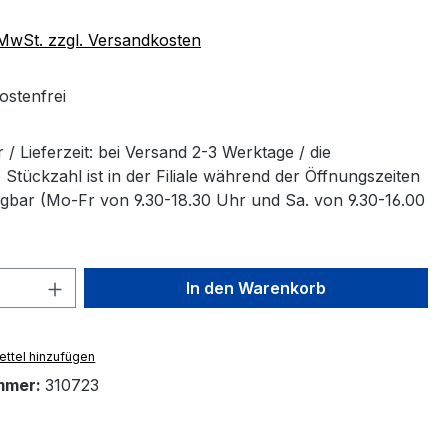
. MwSt. zzgl. Versandkosten
stenfrei
/ Lieferzeit: bei Versand 2-3 Werktage / die
Stückzahl ist in der Filiale während der Öffnungszeiten
ügbar (Mo-Fr von 9.30-18.30 Uhr und Sa. von 9.30-16.00
 Anzahl: Gib den gewünschten Wert ein 
In den Warenkorb
ttel hinzufügen
mmer:
310723