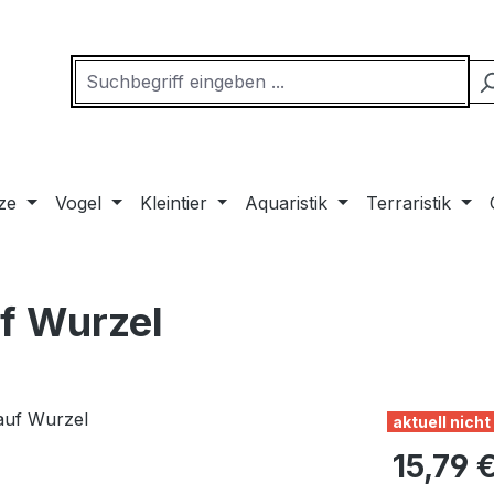
ze
Vogel
Kleintier
Aquaristik
Terraristik
f Wurzel
aktuell nich
Regulärer Pr
15,79 