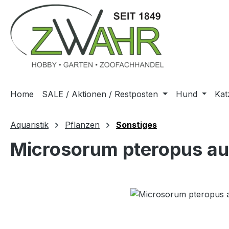
m Hauptinhalt springen
Zur Suche springen
Zur Hauptnavigation springen
Home
SALE / Aktionen / Restposten
Hund
Kat
Aquaristik
Pflanzen
Sonstiges
Microsorum pteropus au
Bildergalerie überspringen