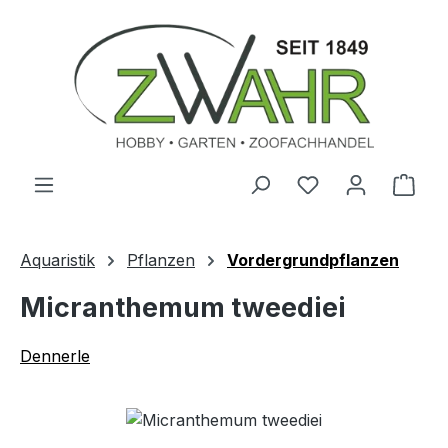
Zum Hauptinhalt springen
Ware
Aquaristik
Pflanzen
Vordergrundpflanzen
Micranthemum tweediei
Dennerle
Bildergalerie überspringen