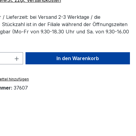
/ Lieferzeit: bei Versand 2-3 Werktage / die
Stückzahl ist in der Filiale während der Öffnungszeiten
ügbar (Mo-Fr von 9.30-18.30 Uhr und Sa. von 9.30-16.00
 Anzahl: Gib den gewünschten Wert ein 
In den Warenkorb
ttel hinzufügen
mmer:
37607