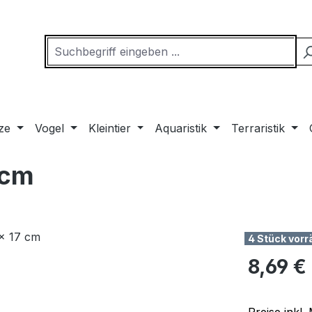
ze
Vogel
Kleintier
Aquaristik
Terraristik
 cm
4 Stück vorr
Regulärer Pr
8,69 €
Preise inkl