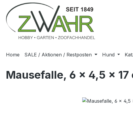
m Hauptinhalt springen
Zur Suche springen
Zur Hauptnavigation springen
Home
SALE / Aktionen / Restposten
Hund
Kat
Mausefalle, 6 × 4,5 × 17
Bildergalerie überspringen