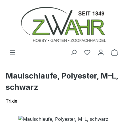
Zum Hauptinhalt springen
Ware
Maulschlaufe, Polyester, M–L,
schwarz
Trixie
Bildergalerie überspringen