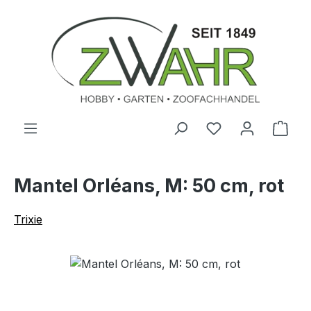
Zum Hauptinhalt springen
Ware
Mantel Orléans, M: 50 cm, rot
Trixie
Bildergalerie überspringen