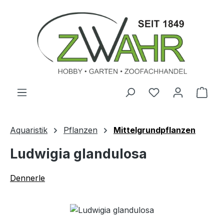
Zum Hauptinhalt springen
Ware
Aquaristik
Pflanzen
Mittelgrundpflanzen
Ludwigia glandulosa
Dennerle
Bildergalerie überspringen