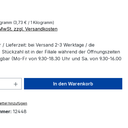
eis:
logramm
(3,73 € / 1 Kilogramm)
. MwSt. zzgl. Versandkosten
/ Lieferzeit: bei Versand 2-3 Werktage / die
Stückzahl ist in der Filiale während der Öffnungszeiten
ügbar (Mo-Fr von 9.30-18.30 Uhr und Sa. von 9.30-16.00
 Anzahl: Gib den gewünschten Wert ein 
In den Warenkorb
ttel hinzufügen
mmer:
12448