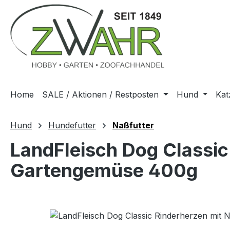
m Hauptinhalt springen
Zur Suche springen
Zur Hauptnavigation springen
Home
SALE / Aktionen / Restposten
Hund
Kat
Hund
Hundefutter
Naßfutter
LandFleisch Dog Classic
Gartengemüse 400g
Bildergalerie überspringen