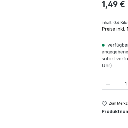
Regulärer Pr
1,49 €
Inhalt:
0.4 Ki
Preise inkl
verfügbar 
angegebene 
sofort verf
Uhr)
Produkt
Zum Merkze
Produktnu