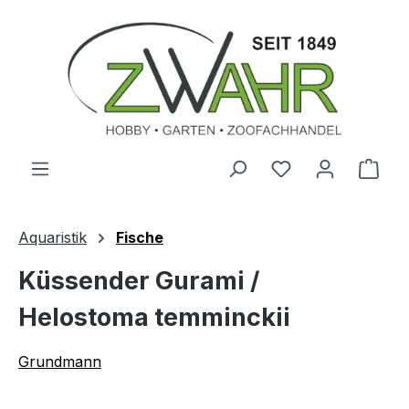
Zum Hauptinhalt springen
Ware
Aquaristik
Fische
Küssender Gurami /
Helostoma temminckii
Grundmann