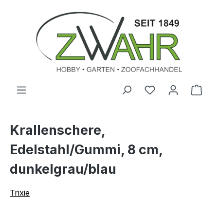
Zum Hauptinhalt springen
Ware
Krallenschere,
Edelstahl/Gummi, 8 cm,
dunkelgrau/blau
Trixie