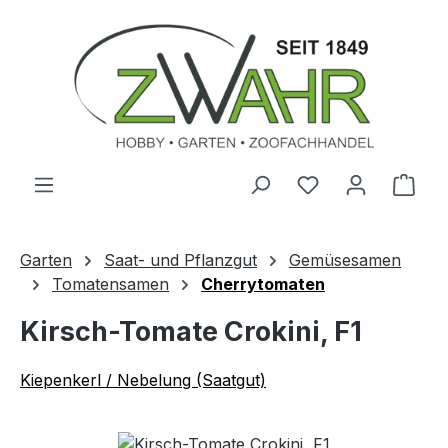
Zum Hauptinhalt springen
Ware
Garten
Saat- und Pflanzgut
Gemüsesamen
Tomatensamen
Cherrytomaten
Kirsch-Tomate Crokini, F1
Kiepenkerl / Nebelung (Saatgut)
Bildergalerie überspringen