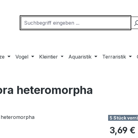
ze
Vogel
Kleintier
Aquaristik
Terraristik
bora heteromorpha
5 Stück vorr
Regulärer Pr
3,69 €