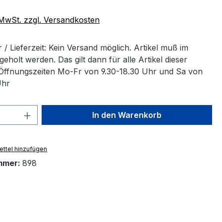
. MwSt. zzgl. Versandkosten
/ Lieferzeit: Kein Versand möglich. Artikel muß im
eholt werden. Das gilt dann für alle Artikel dieser
 Öffnungszeiten Mo-Fr von 9.30-18.30 Uhr und Sa von
Uhr
 Anzahl: Gib den gewünschten Wert ein 
In den Warenkorb
ttel hinzufügen
mmer:
898