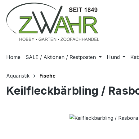
m Hauptinhalt springen
Zur Suche springen
Zur Hauptnavigation springen
Home
SALE / Aktionen / Restposten
Hund
Kat
Aquaristik
Fische
Keilfleckbärbling / Ras
Bildergalerie überspringen