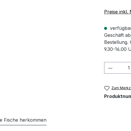
Preise inkl
verfügbar 
Geschäft abg
Bestellung.
9.30-16.00 
Produkt
Zum Merkze
Produktnu
re Fische herkommen