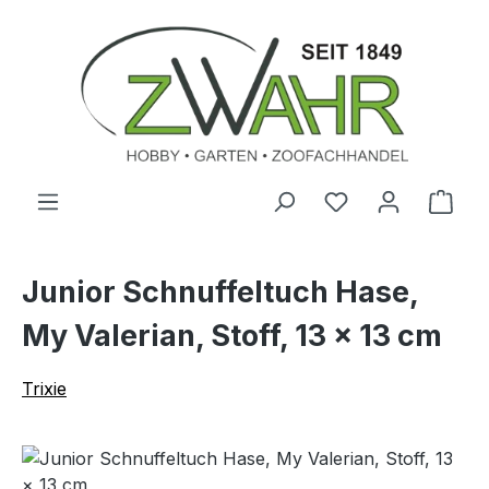
Zum Hauptinhalt springen
Ware
Junior Schnuffeltuch Hase,
My Valerian, Stoff, 13 × 13 cm
Trixie
Bildergalerie überspringen