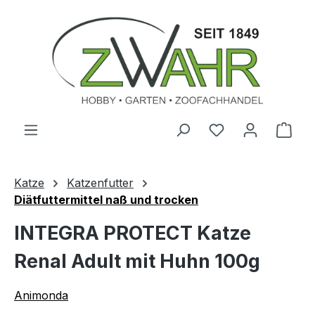
Zum Hauptinhalt springen
Ware
Katze
Katzenfutter
Diätfuttermittel naß und trocken
INTEGRA PROTECT Katze
Renal Adult mit Huhn 100g
Animonda