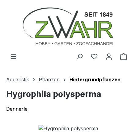
Zum Hauptinhalt springen
Ware
Aquaristik
Pflanzen
Hintergrundpflanzen
Hygrophila polysperma
Dennerle
Bildergalerie überspringen