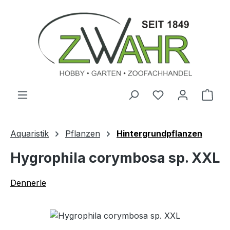
Zum Hauptinhalt springen
Ware
Aquaristik
Pflanzen
Hintergrundpflanzen
Hygrophila corymbosa sp. XXL
Dennerle
Bildergalerie überspringen