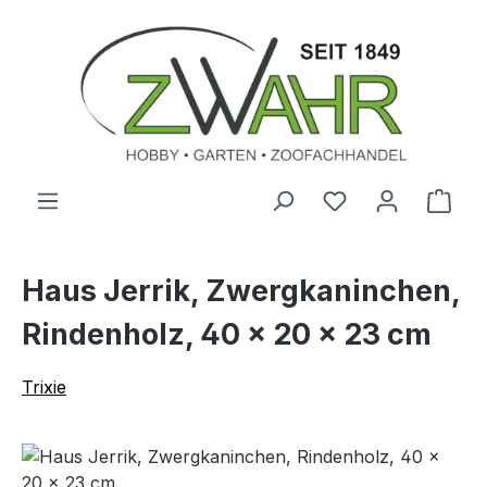
Zum Hauptinhalt springen
Ware
Haus Jerrik, Zwergkaninchen,
Rindenholz, 40 × 20 × 23 cm
Trixie
Bildergalerie überspringen