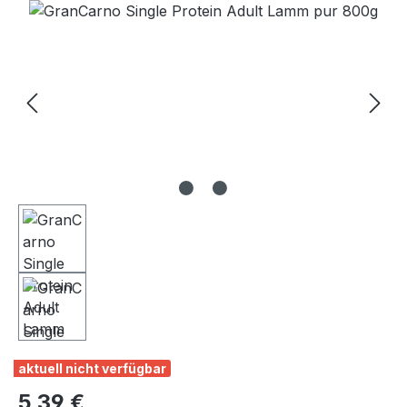
Bildergalerie überspringen
aktuell nicht verfügbar
Regulärer Preis:
5,39 €