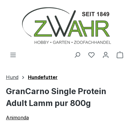
Zum Hauptinhalt springen
Ware
Hund
Hundefutter
GranCarno Single Protein
Adult Lamm pur 800g
Animonda