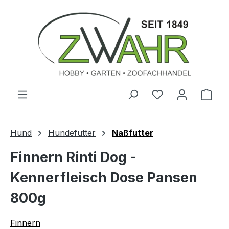
Zum Hauptinhalt springen
Ware
Hund
Hundefutter
Naßfutter
Finnern Rinti Dog -
Kennerfleisch Dose Pansen
800g
Finnern