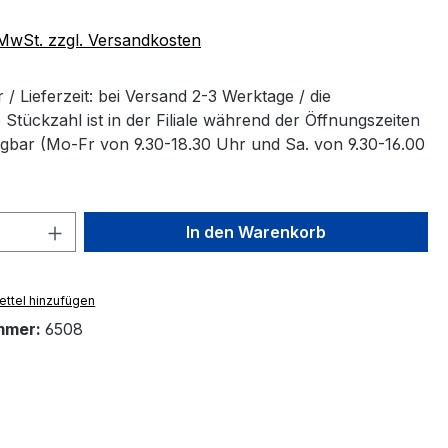
. MwSt. zzgl. Versandkosten
/ Lieferzeit: bei Versand 2-3 Werktage / die
Stückzahl ist in der Filiale während der Öffnungszeiten
ügbar (Mo-Fr von 9.30-18.30 Uhr und Sa. von 9.30-16.00
 Anzahl: Gib den gewünschten Wert ein 
In den Warenkorb
ttel hinzufügen
mmer:
6508