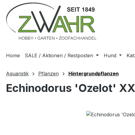
m Hauptinhalt springen
Zur Suche springen
Zur Hauptnavigation springen
Home
SALE / Aktionen / Restposten
Hund
Kat
Aquaristik
Pflanzen
Hintergrundpflanzen
Echinodorus 'Ozelot' X
Bildergalerie überspringen