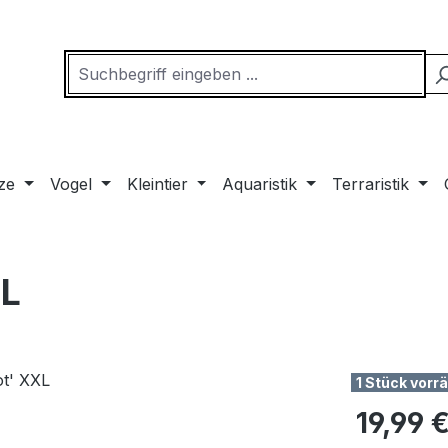
ze
Vogel
Kleintier
Aquaristik
Terraristik
XL
1 Stück vorrä
Regulärer Pr
19,99 