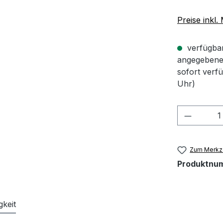
Preise inkl
verfügbar 
angegebene 
sofort verf
Uhr)
Produkt
Zum Merkze
Produktnu
gkeit