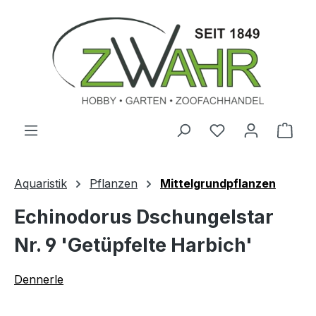
Zum Hauptinhalt springen
Ware
Aquaristik
Pflanzen
Mittelgrundpflanzen
Echinodorus Dschungelstar
Nr. 9 'Getüpfelte Harbich'
Dennerle