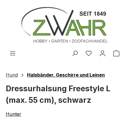
Zum Hauptinhalt springen
Ware
Hund
Halsbänder, Geschirre und Leinen
Dressurhalsung Freestyle L
(max. 55 cm), schwarz
Hunter