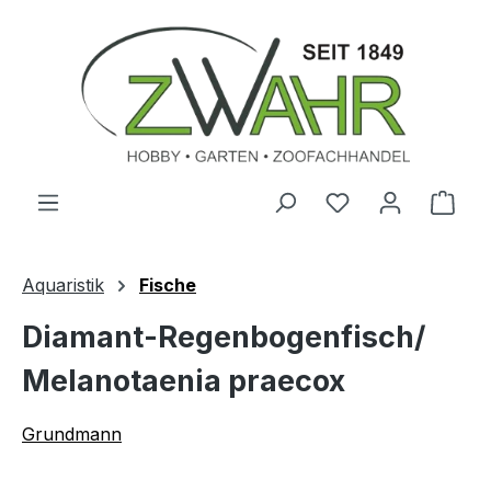
Zum Hauptinhalt springen
Ware
Aquaristik
Fische
Diamant-Regenbogenfisch/
Melanotaenia praecox
Grundmann