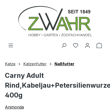
Zum Hauptinhalt springen
Ware
Katze
Katzenfutter
Naßfutter
Carny Adult
Rind,Kabeljau+Petersilienwurze
400g
Animonda