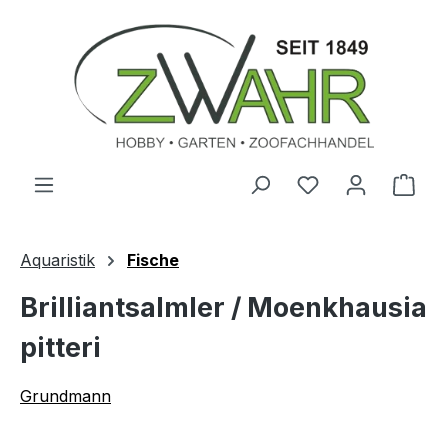
Zum Hauptinhalt springen
Ware
Aquaristik
Fische
Brilliantsalmler / Moenkhausia
pitteri
Grundmann