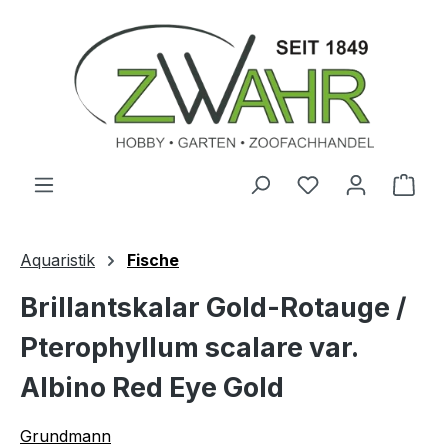
Zum Hauptinhalt springen
Ware
Aquaristik
Fische
Brillantskalar Gold-Rotauge /
Pterophyllum scalare var.
Albino Red Eye Gold
Grundmann