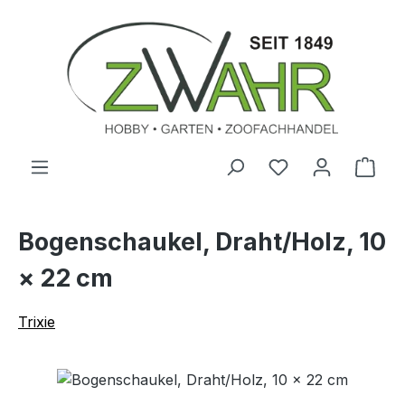
Zum Hauptinhalt springen
Ware
Bogenschaukel, Draht/Holz, 10
× 22 cm
Trixie
Bildergalerie überspringen